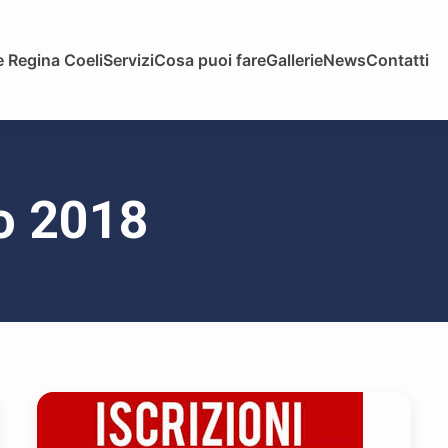
 Regina Coeli
Servizi
Cosa puoi fare
Gallerie
News
Contatti
zo 2018