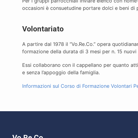
Per i gruppi parrocchiali inviare elenco con nom
occasioni è consuetudine portare dolci e beni di p
Volontariato
A partire dal 1978 il “Vo.Re.Co.” opera quotidianam
formazione della durata di 3 mesi per n. 15 nuovi 
Essi collaborano con il cappellano per quanto att
e senza l’appoggio della famiglia.
Informazioni sul Corso di Formazione Volontari P
Vo.Re.Co.