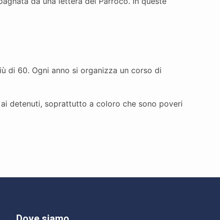
agnata da una lettera del Parroco. In queste
più di 60. Ogni anno si organizza un corso di
 ai detenuti, soprattutto a coloro che sono poveri
Dove siamo