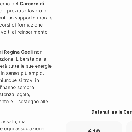
nterno del
Carcere di
e il prezioso lavoro di
enuti un supporto morale
 corsi di formazione
 volti al reinserimento
ri Regina Coeli
non
zione. Liberata dalla
rerà tutte le sue energie
i in senso più ampio.
iunque si trovi in
e l'hanno sempre
stenza legale,
ento e il sostegno alle
Detenuti nella Cas
 passato, ma
he ogni associazione