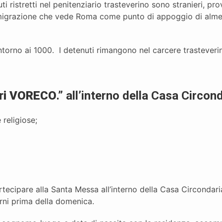
i ristretti nel penitenziario trasteverino sono stranieri, p
migrazione che vede Roma come punto di appoggio di almeno
ntorno ai 1000. I detenuti rimangono nel carcere trasteveri
ari VORECO
.” all’interno della Casa Circon
 religiose;
rtecipare alla Santa Messa all’interno della Casa Circondaria
rni prima della domenica.