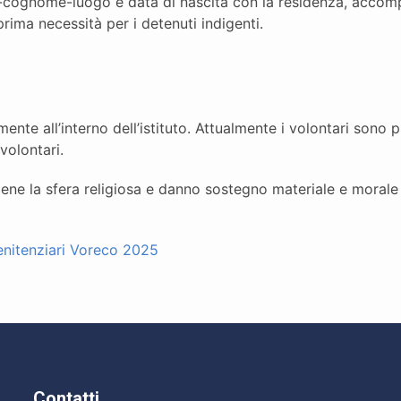
e-cognome-luogo e data di nascita con la residenza, accomp
rima necessità per i detenuti indigenti.
ente all’interno dell’istituto. Attualmente i volontari sono 
volontari.
iene la sfera religiosa e danno sostegno materiale e morale
enitenziari Voreco 2025
Contatti