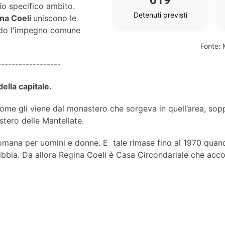
619
io specifico ambito.
Detenuti previsti
ina Coeli
uniscono le
ando l'impegno comune
Fonte: M
------------------
ella capitale.
l nome gli viene dal monastero che sorgeva in quell’area, sopp
tero delle Mantellate.
romana per uomini e donne. E tale rimase fino al 1970 quan
bia. Da allora Regina Coeli è Casa Circondariale che accog