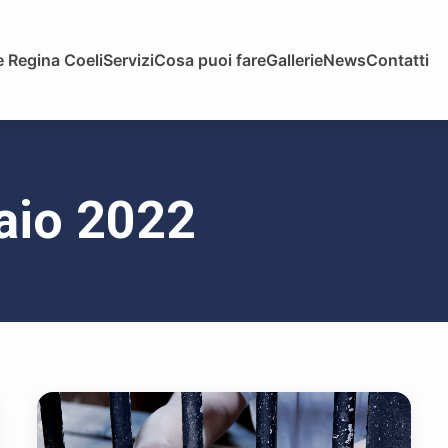
 Regina Coeli
Servizi
Cosa puoi fare
Gallerie
News
Contatti
naio 2022