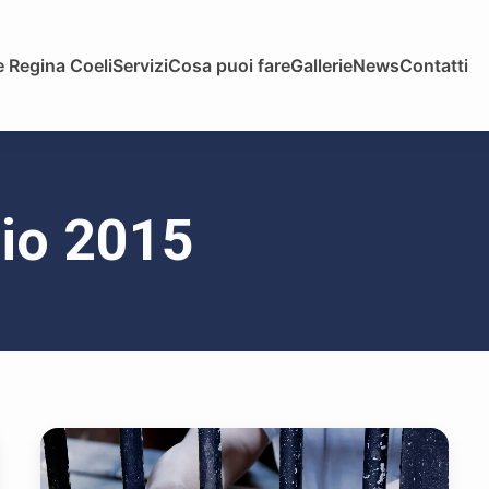
 Regina Coeli
Servizi
Cosa puoi fare
Gallerie
News
Contatti
gio 2015