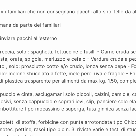
 i familiari che non consegnano pacchi allo sportello da a
mana da parte dei familiari
viare pacchi all'esterno
ccia, solo : spaghetti, fettuccine e fusilli - Carne cruda sen
ta, orata, spigola, merluzzo e cefalo - Verdura cruda a pezzi,
oto , solo: prosciutto cotto e/o crudo, lonza senza pepe - F
solo: melone sbucciato a fette, mele pere, uva e fragole - Fr
di plastica trasparente per alimenti da max kg. 1,50, compl
cio e cinta, asciugamani solo piccoli, calzini, camicie, ca
sivi, senza cappuccio e soprarilievi, slip, panciere solo el
imbottiture tipo mocassino e superga, tuta ginnica senza la
zoletti di stoffa, forbicine con punta arrotondata tipo Chicco
otes, pettine, rasoi tipo bic n. 3, riviste varie e testi di