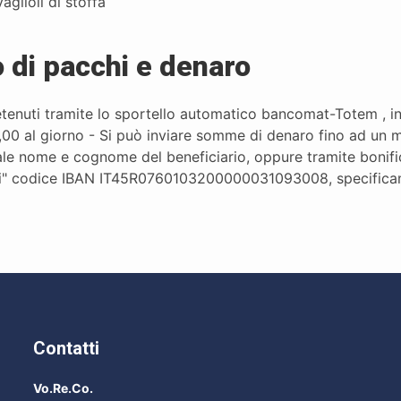
aglioli di stoffa
o di pacchi e denaro
enuti tramite lo sportello automatico bancomat-Totem , ins
,00 al giorno - Si può inviare somme di denaro fino ad un 
sale nome e cognome del beneficiario, oppure tramite bonifi
eli" codice IBAN IT45R0760103200000031093008, specifica
Contatti
Vo.Re.Co.