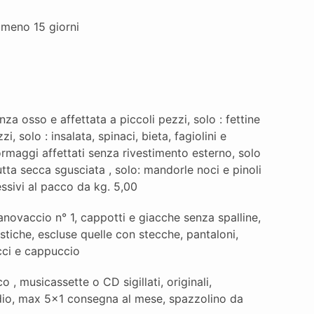
lmeno 15 giorni
za osso e affettata a piccoli pezzi, solo : fettine
 solo : insalata, spinaci, bieta, fagiolini e
ormaggi affettati senza rivestimento esterno, solo
utta secca sgusciata , solo: mandorle noci e pinoli
essivi al pacco da kg. 5,00
novaccio n° 1, cappotti e giacche senza spalline,
astiche, escluse quelle con stecche, pantaloni,
cci e cappuccio
 , musicassette o CD sigillati, originali,
 studio, max 5x1 consegna al mese, spazzolino da