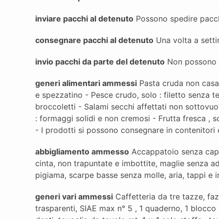
inviare pacchi al detenuto
Possono spedire pacchi
consegnare pacchi al detenuto
Una volta a setti
invio pacchi da parte del detenuto
Non possono in
generi alimentari ammessi
Pasta cruda non casare
e spezzatino - Pesce crudo, solo : filetto senza tes
broccoletti - Salami secchi affettati non sottovu
: formaggi solidi e non cremosi - Frutta fresca , 
- I prodotti si possono consegnare in contenitori 
abbigliamento ammesso
Accappatoio senza cappuc
cinta, non trapuntate e imbottite, maglie senza ade
pigiama, scarpe basse senza molle, aria, tappi e 
generi vari ammessi
Caffetteria da tre tazze, faz
trasparenti, SIAE max n° 5 , 1 quaderno, 1 blocco n