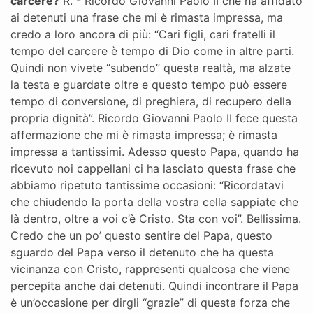
carcere?
R. - Ricordo Giovanni Paolo II che ha affidato
ai detenuti una frase che mi è rimasta impressa, ma
credo a loro ancora di più: “Cari figli, cari fratelli il
tempo del carcere è tempo di Dio come in altre parti.
Quindi non vivete “subendo” questa realtà, ma alzate
la testa e guardate oltre e questo tempo può essere
tempo di conversione, di preghiera, di recupero della
propria dignità”. Ricordo Giovanni Paolo II fece questa
affermazione che mi è rimasta impressa; è rimasta
impressa a tantissimi. Adesso questo Papa, quando ha
ricevuto noi cappellani ci ha lasciato questa frase che
abbiamo ripetuto tantissime occasioni: “Ricordatavi
che chiudendo la porta della vostra cella sappiate che
là dentro, oltre a voi c’è Cristo. Sta con voi”. Bellissima.
Credo che un po’ questo sentire del Papa, questo
sguardo del Papa verso il detenuto che ha questa
vicinanza con Cristo, rappresenti qualcosa che viene
percepita anche dai detenuti. Quindi incontrare il Papa
è un’occasione per dirgli “grazie” di questa forza che