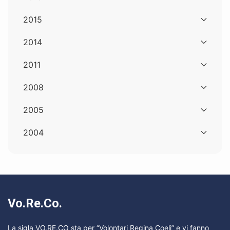
2015
2014
2011
2008
2005
2004
Vo.Re.Co.
La sigla VO.RE.CO sta per “Volontari Regina Coeli” e vi fanno