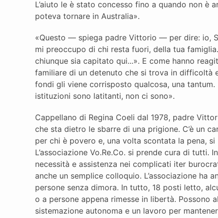
L’aiuto le è stato concesso fino a quando non è arr
poteva tornare in Australia».
«Questo — spiega padre Vittorio — per dire: io, 
mi preoccupo di chi resta fuori, della tua famiglia.
chiunque sia capitato qui...». E come hanno reagi
familiare di un detenuto che si trova in difficoltà
fondi gli viene corrisposto qualcosa, una tantum. Po
istituzioni sono latitanti, non ci sono».
Cappellano di Regina Coeli dal 1978, padre Vittor
che sta dietro le sbarre di una prigione. C’è un c
per chi è povero e, una volta scontata la pena, si 
L’associazione Vo.Re.Co. si prende cura di tutti. In
necessità e assistenza nei complicati iter burocrat
anche un semplice colloquio. L’associazione ha a
persone senza dimora. In tutto, 18 posti letto, alc
o a persone appena rimesse in libertà. Possono a
sistemazione autonoma e un lavoro per manteners