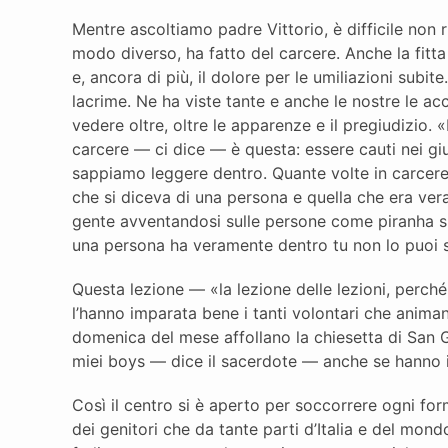
Mentre ascoltiamo padre Vittorio, è difficile non 
modo diverso, ha fatto del carcere. Anche la fitta
e, ancora di più, il dolore per le umiliazioni subit
lacrime. Ne ha viste tante e anche le nostre le ac
vedere oltre, oltre le apparenze e il pregiudizio.
carcere — ci dice — è questa: essere cauti nei gi
sappiamo leggere dentro. Quante volte in carcere
che si diceva di una persona e quella che era vera
gente avventandosi sulle persone come piranha sul
una persona ha veramente dentro tu non lo puoi 
Questa lezione — «la lezione delle lezioni, perché 
l’hanno imparata bene i tanti volontari che animan
domenica del mese affollano la chiesetta di San 
miei boys — dice il sacerdote — anche se hanno i 
Così il centro si è aperto per soccorrere ogni for
dei genitori che da tante parti d’Italia e del mon