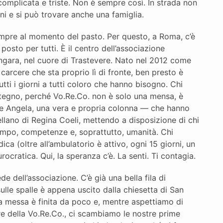
 complicata e triste. Non è sempre così. In strada non
oni e si può trovare anche una famiglia.
empre al momento del pasto. Per questo, a Roma, c’è
osto per tutti. È il centro dell’associazione
Lungara, nel cuore di Trastevere. Nato nel 2012 come
 carcere che sta proprio lì di fronte, ben presto è
tti i giorni a tutti coloro che hanno bisogno. Chi
stegno, perché Vo.Re.Co. non è solo una mensa, è
ome Angela, una vera e propria colonna — che hanno
pellano di Regina Coeli, mettendo a disposizione di chi
, tempo, competenze e, soprattutto, umanità. Chi
ca (oltre all’ambulatorio è attivo, ogni 15 giorni, un
urocratica. Qui, la speranza c’è. La senti. Ti contagia.
e dell’associazione. C’è già una bella fila di
lle spalle è appena uscito dalla chiesetta di San
a messa è finita da poco e, mentre aspettiamo di
ore della Vo.Re.Co., ci scambiamo le nostre prime