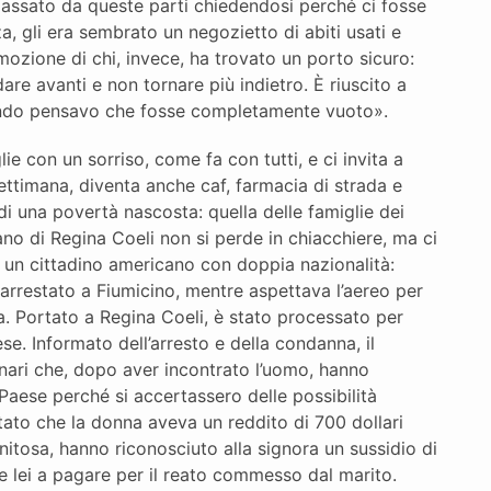
è passato da queste parti chiedendosi perché ci fosse
za, gli era sembrato un negozietto di abiti usati e
mozione di chi, invece, ha trovato un porto sicuro:
re avanti e non tornare più indietro. È riuscito a
ando pensavo che fosse completamente vuoto».
e con un sorriso, come fa con tutti, e ci invita a
settimana, diventa anche caf, farmacia di strada e
 di una povertà nascosta: quella delle famiglie dei
lano di Regina Coeli non si perde in chiacchiere, ma ci
 un cittadino americano con doppia nazionalità:
 arrestato a Fiumicino, mentre aspettava l’aereo per
a. Portato a Regina Coeli, è stato processato per
e. Informato dell’arresto e della condanna, il
onari che, dopo aver incontrato l’uomo, hanno
 Paese perché si accertassero delle possibilità
ato che la donna aveva un reddito di 700 dollari
gnitosa, hanno riconosciuto alla signora un sussidio di
he lei a pagare per il reato commesso dal marito.