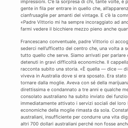
impressioni. C’è la sorpresa di chi, tante volte, 
gente in fila per entrare in quello che, all’apparen
cianfrusaglie per amanti del vintage. E c’è la com
«Padre Vittorio mi ha sempre incoraggiato ad anda
farmi vedere il bicchiere mezzo pieno anche qu
Francescano conventuale, padre Vittorio ci accogli
sederci nell’ufficetto del centro che, una volta a 
tutto quello che serve. Siamo arrivati per parlare
detenuti in gravi difficoltà economiche. Il cappel
racconta subito una storia. «È quella — dice — di
viveva in Australia dove si era sposato. Era stato
tornare dalla moglie. Aveva con sé della marijuan
direttissima e condannato a tre anni e qualche mes
consolato australiano ha subito inviato dei funzi
immediatamente attivato i servizi sociali del loro
economiche della moglie rimasta da sola. Constat
australiani, insufficiente per condurre una vita di
altri 700 dollari australiani perché non fosse anc