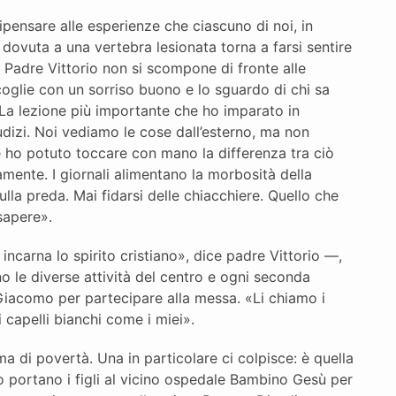
ripensare alle esperienze che ciascuno di noi, in
 dovuta a una vertebra lesionata torna a farsi sentire
e. Padre Vittorio non si scompone di fronte alle
coglie con un sorriso buono e lo sguardo di chi sa
 «La lezione più importante che ho imparato in
udizi. Noi vediamo le cose dall’esterno, ma non
 ho potuto toccare con mano la differenza tra ciò
mente. I giornali alimentano la morbosità della
la preda. Mai fidarsi delle chiacchiere. Quello che
sapere».
incarna lo spirito cristiano», dice padre Vittorio —,
o le diverse attività del centro e ogni seconda
Giacomo per partecipare alla messa. «Li chiamo i
capelli bianchi come i miei».
ma di povertà. Una in particolare ci colpisce: è quella
do portano i figli al vicino ospedale Bambino Gesù per