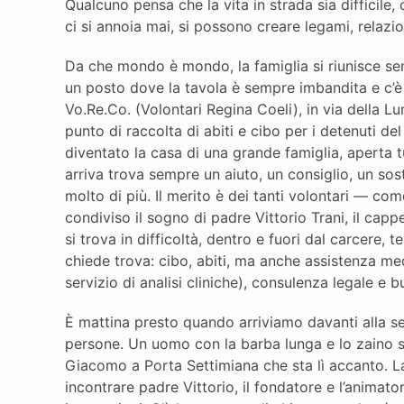
Qualcuno pensa che la vita in strada sia difficile,
ci si annoia mai, si possono creare legami, relazi
Da che mondo è mondo, la famiglia si riunisce s
un posto dove la tavola è sempre imbandita e c’è p
Vo.Re.Co. (Volontari Regina Coeli), in via della 
punto di raccolta di abiti e cibo per i detenuti del
diventato la casa di una grande famiglia, aperta tu
arriva trova sempre un aiuto, un consiglio, un so
molto di più. Il merito è dei tanti volontari — c
condiviso il sogno di padre Vittorio Trani, il cap
si trova in difficoltà, dentro e fuori dal carcere
chiede trova: cibo, abiti, ma anche assistenza medi
servizio di analisi cliniche), consulenza legale e b
È mattina presto quando arriviamo davanti alla sed
persone. Un uomo con la barba lunga e lo zaino su
Giacomo a Porta Settimiana che sta lì accanto. L
incontrare padre Vittorio, il fondatore e l’animat