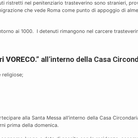
i ristretti nel penitenziario trasteverino sono stranieri, p
migrazione che vede Roma come punto di appoggio di almeno
ntorno ai 1000. I detenuti rimangono nel carcere trasteveri
ari VORECO
.” all’interno della Casa Circon
 religiose;
rtecipare alla Santa Messa all’interno della Casa Circondaria
rni prima della domenica.