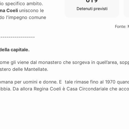
619
io specifico ambito.
Detenuti previsti
ina Coeli
uniscono le
ando l'impegno comune
Fonte: M
------------------
ella capitale.
l nome gli viene dal monastero che sorgeva in quell’area, sopp
tero delle Mantellate.
romana per uomini e donne. E tale rimase fino al 1970 quan
bia. Da allora Regina Coeli è Casa Circondariale che accog