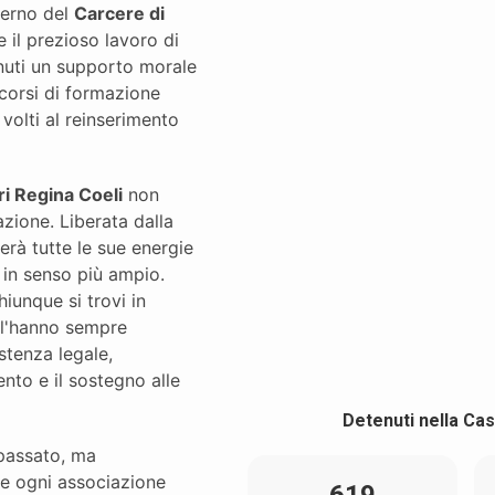
nterno del
Carcere di
e il prezioso lavoro di
enuti un supporto morale
 corsi di formazione
 volti al reinserimento
ri Regina Coeli
non
zione. Liberata dalla
rerà tutte le sue energie
i in senso più ampio.
iunque si trovi in
e l'hanno sempre
stenza legale,
ento e il sostegno alle
Detenuti nella Cas
 passato, ma
he ogni associazione