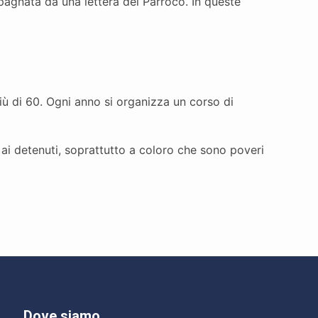
agnata da una lettera del Parroco. In queste
più di 60. Ogni anno si organizza un corso di
 ai detenuti, soprattutto a coloro che sono poveri
Dove siamo