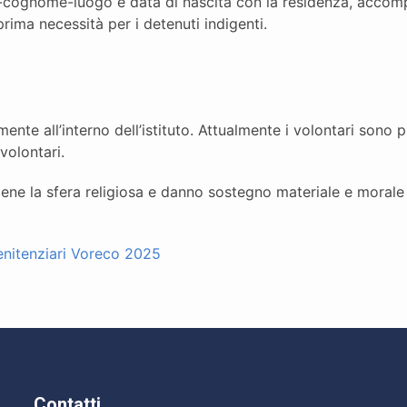
e-cognome-luogo e data di nascita con la residenza, accomp
rima necessità per i detenuti indigenti.
ente all’interno dell’istituto. Attualmente i volontari sono 
volontari.
iene la sfera religiosa e danno sostegno materiale e morale
enitenziari Voreco 2025
Contatti