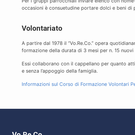
Per i gruppi parrocchiali inviare elenco con nom
occasioni è consuetudine portare dolci e beni di p
Volontariato
A partire dal 1978 il “Vo.Re.Co.” opera quotidianam
formazione della durata di 3 mesi per n. 15 nuovi 
Essi collaborano con il cappellano per quanto att
e senza l’appoggio della famiglia.
Informazioni sul Corso di Formazione Volontari P
Vo.Re.Co.